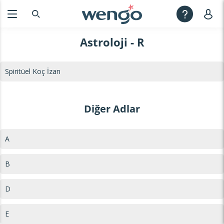
Astroloji - R
Spiritüel Koç İzan
Diğer Adlar
A
B
D
E